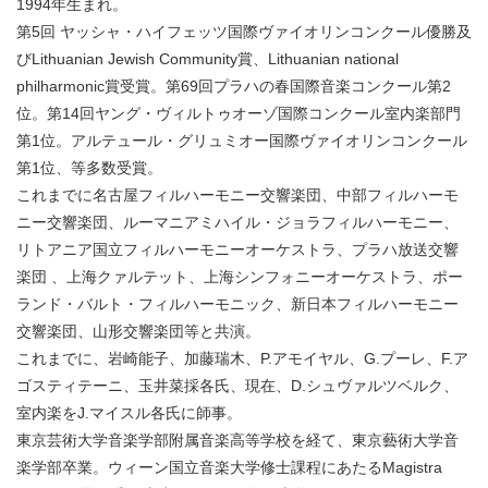
1994年生まれ。
第5回 ヤッシャ・ハイフェッツ国際ヴァイオリンコンクール優勝及
びLithuanian Jewish Community賞、Lithuanian national
philharmonic賞受賞。第69回プラハの春国際音楽コンクール第2
位。第14回ヤング・ヴィルトゥオーゾ国際コンクール室内楽部門
第1位。アルテュール・グリュミオー国際ヴァイオリンコンクール
第1位、等多数受賞。
これまでに名古屋フィルハーモニー交響楽団、中部フィルハーモ
ニー交響楽団、ルーマニアミハイル・ジョラフィルハーモニー、
リトアニア国立フィルハーモニーオーケストラ、プラハ放送交響
楽団 、上海クァルテット、上海シンフォニーオーケストラ、ポー
ランド・バルト・フィルハーモニック、新日本フィルハーモニー
交響楽団、山形交響楽団等と共演。
これまでに、岩崎能子、加藤瑞木、P.アモイヤル、G.プーレ、F.ア
ゴスティテーニ、玉井菜採各氏、現在、D.シュヴァルツベルク、
室内楽をJ.マイスル各氏に師事。
東京芸術大学音楽学部附属音楽高等学校を経て、東京藝術大学音
楽学部卒業。ウィーン国立音楽大学修士課程にあたるMagistra