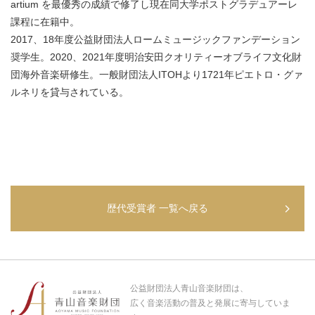
artium を最優秀の成績で修了し現在同大学ポストグラデュアーレ
課程に在籍中。
2017、18年度公益財団法人ロームミュージックファンデーション
奨学生。2020、2021年度明治安田クオリティーオブライフ文化財
団海外音楽研修生。一般財団法人ITOHより1721年ピエトロ・グァ
ルネリを貸与されている。
歴代受賞者 一覧へ戻る
公益財団法人青山音楽財団は、
広く音楽活動の普及と発展に寄与していま